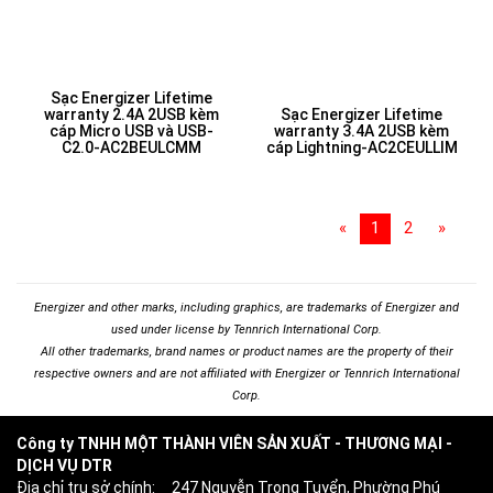
Sạc Energizer Lifetime
warranty 2.4A 2USB kèm
Sạc Energizer Lifetime
cáp Micro USB và USB-
warranty 3.4A 2USB kèm
C2.0-AC2BEULCMM
cáp Lightning-AC2CEULLIM
«
1
2
»
Energizer and other marks, including graphics, are trademarks of Energizer and
used under license by Tennrich International Corp.
All other trademarks, brand names or product names are the property of their
respective owners and are not affiliated with Energizer or Tennrich International
Corp.
Công ty TNHH MỘT THÀNH VIÊN SẢN XUẤT - THƯƠNG MẠI -
DỊCH VỤ DTR
Địa chỉ trụ sở chính: 247 Nguyễn Trọng Tuyển, Phường Phú