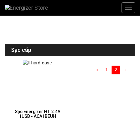
Sạc cáp
«
1
2
»
Sạc Energizer HT 2.4A
1USB - ACA1BEUH