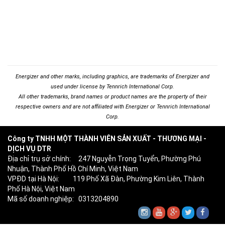
Energizer and other marks, including graphics, are trademarks of Energizer and
used under license by Tennrich International Corp.
All other trademarks, brand names or product names are the property of their
respective owners and are not affiliated with Energizer or Tennrich International
Corp.
Công ty TNHH MỘT THÀNH VIÊN SẢN XUẤT - THƯƠNG MẠI -
DỊCH VỤ DTR
Địa chỉ trụ sở chính: 247 Nguyễn Trọng Tuyển, Phường Phú
Nhuận, Thành Phố Hồ Chí Minh, Việt Nam
VPĐD tại Hà Nội: 119 Phố Xã Đàn, Phường Kim Liên, Thành
Phố Hà Nội, Việt Nam
Mã số doanh nghiệp: 0313204890