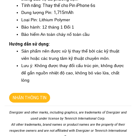
Tính năng: Thay thế cho Pin iPhone 6s
Dung lượng Pin:
1,715mAh
Loại Pin: Lithium Polymer
Bảo hành: 12 tháng 1 Đổi 1
Bảo hiểm An toàn cháy nổ toàn cầu
Hướng dẫn sử dụng:
Sản phẩm nên được xử lý thay thế bởi các kỹ thuật
viên hoặc các trung tâm kỹ thuật chuyên môn.
Lưu ý: Không được thay đổi cấu trúc pin, không được
để gắn nguồn nhiệt độ cao, không bỏ vào lửa, chất
lỏng
NHẬN THÔNG TIN
Energizer and other marks, including graphics, are trademarks of Energizer and
used under license by Tennrich International Corp.
All other trademarks, brand names or product names are the property of their
respective owners and are not affiliated with Energizer or Tennrich International