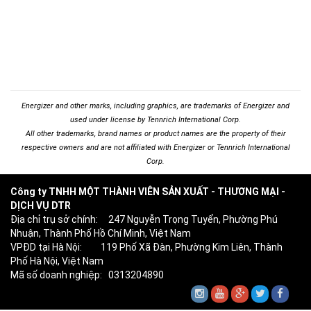
Energizer and other marks, including graphics, are trademarks of Energizer and
used under license by Tennrich International Corp.
All other trademarks, brand names or product names are the property of their
respective owners and are not affiliated with Energizer or Tennrich International
Corp.
Công ty TNHH MỘT THÀNH VIÊN SẢN XUẤT - THƯƠNG MẠI -
DỊCH VỤ DTR
Địa chỉ trụ sở chính: 247 Nguyễn Trọng Tuyển, Phường Phú
Nhuận, Thành Phố Hồ Chí Minh, Việt Nam
VPĐD tại Hà Nội: 119 Phố Xã Đàn, Phường Kim Liên, Thành
Phố Hà Nội, Việt Nam
Mã số doanh nghiệp: 0313204890