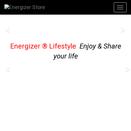
Previous
Ne
Energizer
®
Lifestyle
Enjoy & Share
your life
Previous
N