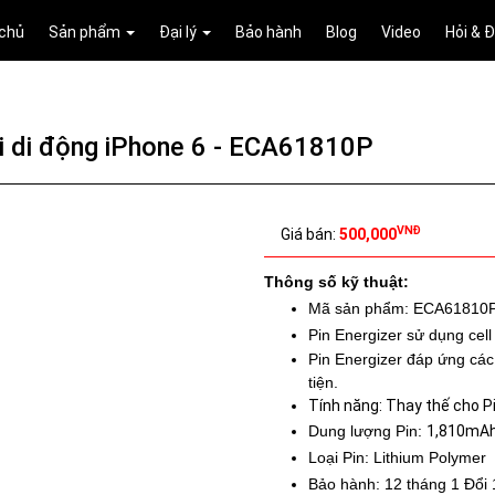
 chủ
Sản phẩm
Đại lý
Bảo hành
Blog
Video
Hỏi & 
ại di động iPhone 6 - ECA61810P
VNĐ
Giá bán:
500,000
Thông số kỹ thuật:
Mã sản phẩm:
ECA61810
Pin Energizer sử dụng cell
Pin Energizer đáp ứng các
tiện.
Tính năng: Thay thế cho P
Dung lượng Pin:
1,810mA
Loại Pin: Lithium Polymer
Bảo hành: 12 tháng 1 Đổi