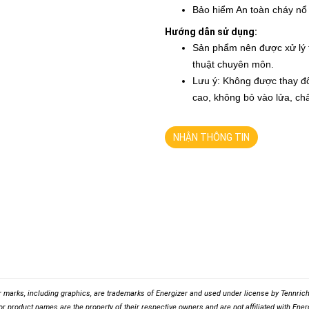
Bảo hiểm An toàn cháy nổ
Hướng dẫn sử dụng:
Sản phẩm nên được xử lý t
thuật chuyên môn.
Lưu ý: Không được thay đổ
cao, không bỏ vào lửa, chấ
NHẬN THÔNG TIN
r marks, including graphics, are trademarks of Energizer and used under license by Tennrich 
r product names are the property of their respective owners and are not affiliated with Energ