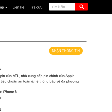
Đáp
Liên Hệ
Tra cứu
NHẬN THÔNG TIN
P
 pin của
ATL, nhà cung cấp pin chính của Apple
 tiêu chuẩn an toàn & hệ thống bảo vệ đa phương
in iPhone 6
h
 1