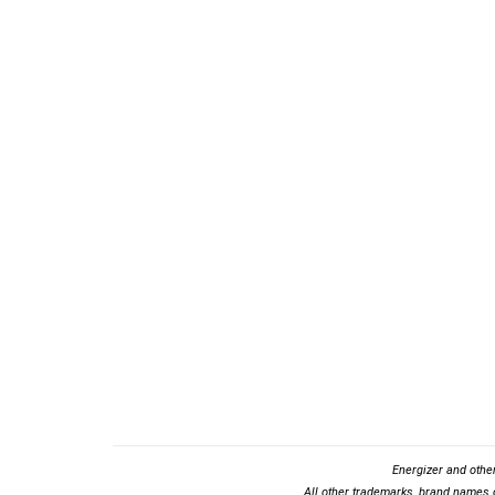
Energizer and othe
All other trademarks, brand names o