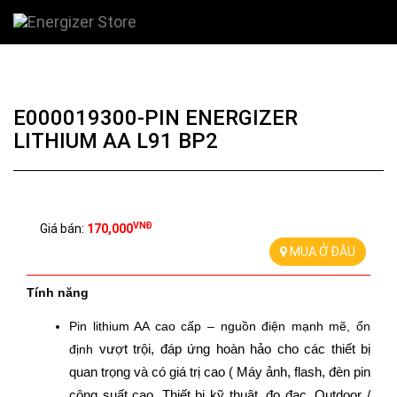
E000019300-PIN ENERGIZER
LITHIUM AA L91 BP2
VNĐ
Giá bán:
170,000
MUA Ở ĐÂU
Tính năng
Pin lithium AA cao cấp – nguồn điện mạnh mẽ, ổn 
định 
vượt trội, đáp ứng hoàn hảo cho các thiết bị 
quan trọng và có giá trị cao ( 
Máy ảnh, flash, đèn pin
công suất cao, Thiết bị kỹ thuật, đo đạc, Outdoor /