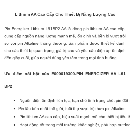
Lithium AA Cao Cấp Cho Thiết Bị Năng Lượng Cao
Pin Energizer Lithium L91BP2 AA là dòng pin lithium AA cao cấp,
cung cấp nguồn năng lượng mạnh mẽ, ổn định và bền bỉ vượt trội
so với pin Alkaline thông thường. Sản phẩm được thiết kế dành
cho các thiết bị quan trọng, giá trị cao và yêu cầu điện áp ổn định
đến giây cuối, giúp người dùng yên tâm trong mọi tình huống.
Ưu điểm nổi bật của E000019300-PIN ENERGIZER AA L91
BP2
 Nguồn điện ổn định liên tục, hạn chế tình trạng chết pin đột
Pin lâu bền nhất thế giới, tuổi thọ vượt trội hơn pin Alkaline
 Pin lithium AA cao cấp, hiệu suất mạnh mẽ cho thiết bị tiêu
 Hoạt động tốt trong môi trường khắc nghiệt, phù hợp outdo