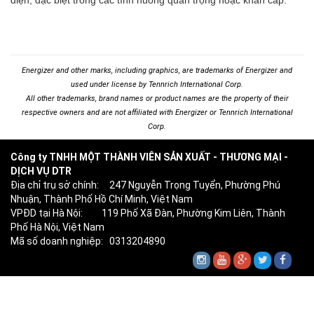
Energizer and other marks, including graphics, are trademarks of Energizer and
used under license by Tennrich International Corp.
All other trademarks, brand names or product names are the property of their
respective owners and are not affiliated with Energizer or Tennrich International
Corp.
Công ty TNHH MỘT THÀNH VIÊN SẢN XUẤT - THƯƠNG MẠI -
DỊCH VỤ DTR
Địa chỉ trụ sở chính: 247 Nguyễn Trọng Tuyển, Phường Phú
Nhuận, Thành Phố Hồ Chí Minh, Việt Nam
VPĐD tại Hà Nội: 119 Phố Xã Đàn, Phường Kim Liên, Thành
Phố Hà Nội, Việt Nam
Mã số doanh nghiệp: 0313204890