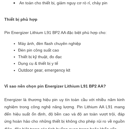
 An toàn cho thiết bị, giảm nguy cơ rò rỉ, chảy pin
Thiết bị phù hợp
Pin Energizer Lithium L91 BP2 AA đặc biệt phù hợp cho:
Máy ảnh, đèn flash chuyên nghiệp
Đèn pin công suất cao
Thiết bị kỹ thuật, đo đạc
Dụng cụ & thiết bị y tế
Outdoor gear, emergency kit
Vì sao nên chọn pin Energizer Li
thium L91 BP2 AA?
Energizer là thương hiệu pin uy tín toàn cầu với nhiều năm kinh
nghiệm trong công nghệ năng lượng. Pin Lithium AA L91 mang
đến hiệu suất ổn định, độ bền cao và độ an toàn vượt trội, đáp
ứng hoàn hảo cho những thiết bị không cho phép rủi ro về nguồn
điện, đặc biệt trong các tình huống quan trọng hoặc khẩn cấp.