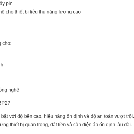
hảy pin
ẽ cho thiết bị tiêu thụ năng lượng cao
 cho:
nh
công nghệ
 BP2?
i bật với độ bền cao, hiệu năng ổn định và độ an toàn vượt trội.
ng thiết bị quan trọng, đắt tiền và cần điện áp ổn định lâu dài.