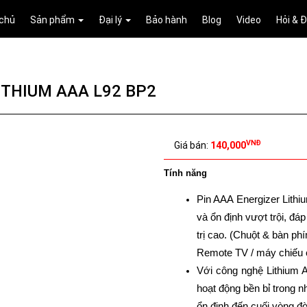
 chủ
Sản phẩm
Đại lý
Bảo hành
Blog
Video
Hỏi & 
ITHIUM AAA L92 BP2
VNĐ
Giá bán:
140,000
Tính năng
Pin AAA Energizer Lith
và ổn định vượt trội, đáp
trị cao. (Chuột & bàn ph
Remote TV / máy chiếu 
Với công nghệ Lithium AA
hoạt động bền bỉ trong n
ổn định đến cuối vòng đời