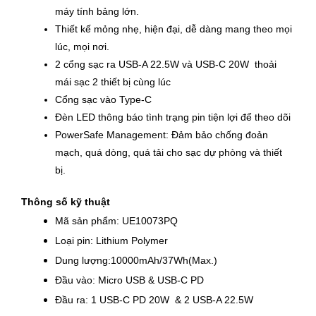
máy tính bảng lớn.
Thiết kế mỏng nhẹ, hiện đại, dễ dàng mang theo mọi 
lúc, mọi nơi.
2 cổng sạc ra USB-A 22.5W và USB-C 20W  thoải 
mái sạc 2 thiết bị cùng lúc
Cổng sạc vào Type-C
Đèn LED thông báo tình trạng pin tiện lợi để theo dõi
PowerSafe Management: Đảm bảo chống đoản 
mạch, quá dòng, quá tải cho sạc dự phòng và thiết 
bị.
Thông số kỹ thuật
Mã sản phẩm: UE10073PQ
Loại pin: Lithium Polymer
Dung lượng:10000mAh/37Wh(Max.)
Đầu vào: Micro USB & USB-C PD 
Đầu ra: 1 USB-C PD 20W  & 2 USB-A 22.5W