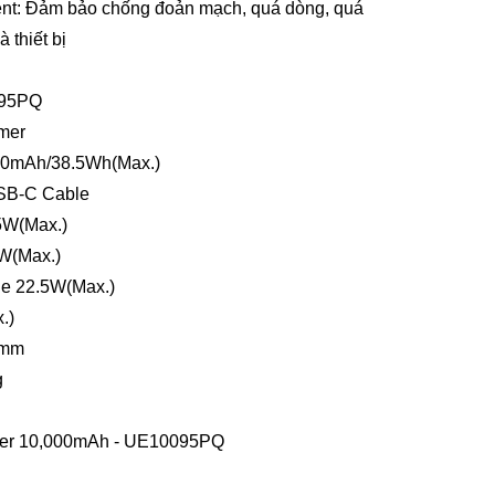
: Đảm bảo chống đoản mạch, quá dòng, quá 
 thiết bị
095PQ
ymer
000mAh/38.5Wh(Max.)
SB-C Cable 
5W(Max.)
5W(Max.)
le 22.5W(Max.)
.)
4mm
g
zer 10,000mAh - UE10095PQ