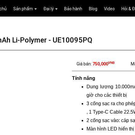
 chủ
Sản phẩm
Đại lý
Bảo hành
Blog
Video
Hỏi & 
mAh Li-Polymer - UE10095PQ
VNĐ
Giá bán:
750,000
M
Tính năng
Dung lượng 10.000mA/
giờ cho các thiết bị 
3 cổng sạc ra cho phép
, 1 Type-C Cable 22.5
2 cổng sạc vào: cáp s
Màn hình LED hiển thị