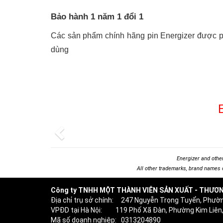
Bảo hành 1 năm 1 đổi 1
Các sản phẩm chính hãng pin Energizer được ph
dùng
Previous
Energizer and othe
All other trademarks, brand names o
Công ty TNHH MỘT THÀNH VIÊN SẢN XUẤT - THƯƠN
Địa chỉ trụ sở chính: 247 Nguyễn Trọng Tuyển, Phườ
VPĐD tại Hà Nội: 119 Phố Xã Đàn, Phường Kim Liên,
Mã số doanh nghiệp: 0313204890