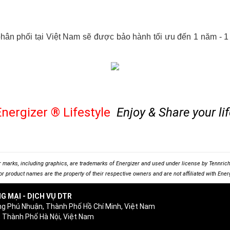
ân phối tại Việt Nam sẽ được bảo hành tối ưu đến 1 năm - 1 
Energizer
®
Lifestyle
Enjoy & Share your lif
r marks, including graphics, are trademarks of Energizer and used under license by Tennrich 
r product names are the property of their respective owners and are not affiliated with Energ
G MẠI - DỊCH VỤ DTR
ng Phú Nhuận, Thành Phố Hồ Chí Minh, Việt Nam
 Thành Phố Hà Nội, Việt Nam