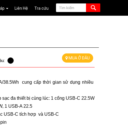
Đáp
Liên Hệ
Tra cứu
MUA Ở ĐÂU
àu:
38.5Wh  cung cấp thời gian sử dụng nhiều 
 sạc đa thiết bị cùng lúc: 1 cổng USB-C 22.5W 
W, 1 USB-A 22.5
ạc USB-C tích hợp  và USB-C 
 pin