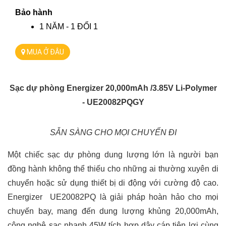
Bảo hành
1 NĂM - 1 ĐỔI 1 
MUA Ở ĐÂU
Sạc dự phòng Energizer 20,000mAh /3.85V Li-Polymer
- UE20082PQGY
SẴN SÀNG CHO MỌI CHUYẾN ĐI
Một chiếc sạc dự phòng dung lượng lớn là người bạn
đồng hành không thể thiếu cho những ai thường xuyên di
chuyển hoặc sử dụng thiết bị di động với cường độ cao.
Energizer UE20082PQ là giải pháp hoàn hảo cho mọi
chuyến bay, mang đến dung lượng khủng 20,000mAh,
công nghệ sạc nhanh 45W tích hợp dây cáp tiện lợi cùng