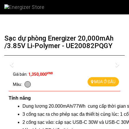
Sạc dự phòng Energizer 20,000mAh
/3.85V Li-Polymer - UE20082PQGY
Previous
Nex
VNĐ
Giá bán:
1,350,000
MUA Ở ĐÂU
Màu:
Tính năng
Dung lượng 20.000mAh/77Wh  cung cấp thời gian sử 
3 cổng sạc ra cho phép sạc đa thiết bị cùng lúc:
2 cổng sạc vào: cáp sạc USB-C 30W và USB-C 30