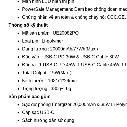
Màn hình LED hiển thị pin
PowerSafe Management: Đảm bảo chống đoản mạch, q
Chứng nhận về an toàn & chống cháy nổ: CCC,CE
Thông số kỹ thuật
Mã sản phẩm : UE20082PQ
Loại pin : Li-polymer
Dung lượng : 20000mAh/77Wh(Max.)
Đầu vào : USB-C PD 30W & USB-C Cable 30W
Đầu ra : 1 USB-C PD 45W, 1 USB-C Cable 45W, 1
Total Output : 15W(Max.)
Kích thước : 103*71*29mm
Trọng lượng : 330g±10g
Sản phẩm bao gồm
Sạc dự phòng Energizer 20,000mAh /3.85V Li-Po
Cáp sạc USB-C
Sách hướng dẫn sử dụng