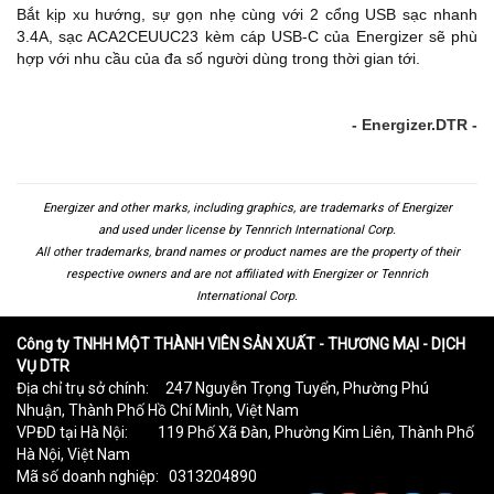
Bắt kịp xu hướng, sự gọn nhẹ cùng với 2 cổng USB sạc nhanh
3.4A, sạc ACA2CEUUC23 kèm cáp USB-C của Energizer sẽ phù
hợp với nhu cầu của đa số người dùng trong thời gian tới.
- Energizer.DTR -
Energizer and other marks, including graphics, are trademarks of Energizer
and used under license by Tennrich International Corp.
All other trademarks, brand names or product names are the property of their
respective owners and are not affiliated with Energizer or Tennrich
International Corp.
Công ty TNHH MỘT THÀNH VIÊN SẢN XUẤT - THƯƠNG MẠI - DỊCH
VỤ DTR
Địa chỉ trụ sở chính: 247 Nguyễn Trọng Tuyển, Phường Phú
Nhuận, Thành Phố Hồ Chí Minh, Việt Nam
VPĐD tại Hà Nội: 119 Phố Xã Đàn, Phường Kim Liên, Thành Phố
Hà Nội, Việt Nam
Mã số doanh nghiệp: 0313204890