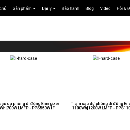
 chủ
Sản phẩm
Đại lý
Bảo hành
Blog
Video
Hỏi & 
sạc dự phòng di động Energizer
Trạm sạc dự phòng di động Ene
Wh|700W LMFP - PPS550W1F
1100Wh|1200W LMFP - PPS11