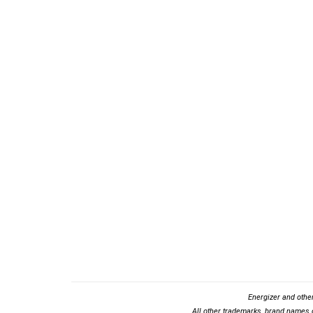
Energizer and othe
All other trademarks, brand names o