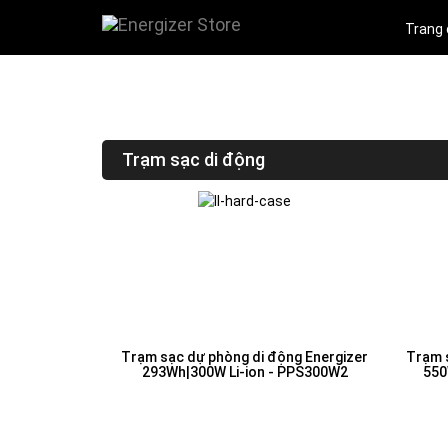
Trang
Trạm sạc di động
Trạm sạc dự phòng di động Energizer
Trạm 
293Wh|300W Li-ion - PPS300W2
550