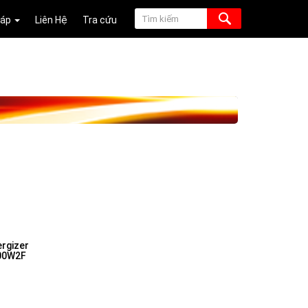
Đáp
Liên Hệ
Tra cứu
rgizer
00W2F