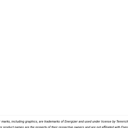
r marks, including graphics, are trademarks of Energizer and used under license by Tennrich 
r product names are the property of their respective owners and are not affiliated with Energ