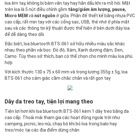
loa êm tay, không bị bám vân tay hay hằn dấu khi ra mồ hôi. Mặt
trên loa là 5 nút điều chỉnh gồm
tăng/giảm âm lượng, pause,
Micro MEM
và
nút nguồn
ở giữa. Phần đế thiết kế bằng nhựa PVC
cao cấp, rất mịn tay với các cổng sạc, USB, thẻ nhớ ở phía mặt
sau và các thông tin kỹ thuật được thể hiện ở bên dưới đáy loa
để dễ dàng theo dõi
Đặc biệt, loa bluetooth BTS-061 sở hữu nhiều màu sắc khác
nhau theo phần vải bọc: Đỏ đô, Xám, Xanh dương đậm, Đen,
Camo. Tùy theo sở thích, bạn có thể chọn cho mình màu loa phù
hợp
Với kích thước 130 x 75 x 60 mm và trọng lượng 355g ± 5g, loa
BTS-061 cho cảm giác cầm chắc chắn và rất gọn tay
Dây da treo tay, tiện lợi mang theo
Tiện lợi hơn khi loa bluetooth BTS-061 kèm 1 dây treo bằng da
cao cấp. Thoải mái tham gia các hoạt động ngoài trời như
camping, picnic, leo núi, chạy bộ khi bỏ loa trong balo hay
treo/móc tại các địa điểm dừng chân