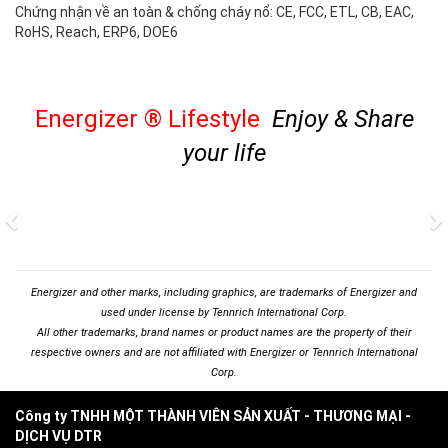
Chứng nhận về an toàn & chống cháy nổ: CE, FCC, ETL, CB, EAC,
RoHS, Reach, ERP6, DOE6
Energizer
®
Lifestyle
Enjoy & Share
your life
Previous
N
Energizer and other marks, including graphics, are trademarks of Energizer and
used under license by Tennrich International Corp.
All other trademarks, brand names or product names are the property of their
respective owners and are not affiliated with Energizer or Tennrich International
Corp.
Công ty TNHH MỘT THÀNH VIÊN SẢN XUẤT - THƯƠNG MẠI -
DỊCH VỤ DTR