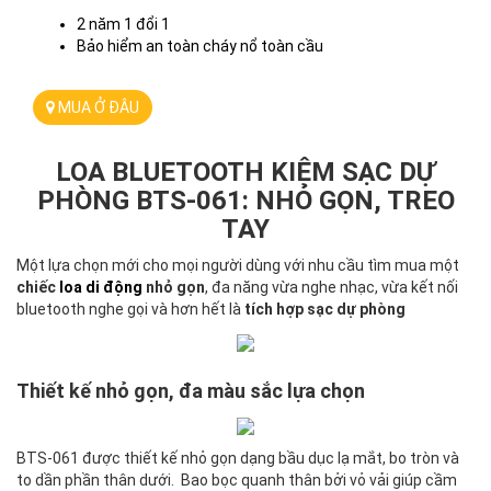
2 năm 1 đổi 1
Bảo hiểm an toàn cháy nổ toàn cầu
MUA Ở ĐÂU
LOA BLUETOOTH KIÊM SẠC DỰ
PHÒNG BTS-061: NHỎ GỌN, TREO
TAY
Một lựa chọn mới cho mọi người dùng với nhu cầu tìm mua một
chiếc
loa di động
nhỏ gọn
, đa năng vừa nghe nhạc, vừa kết nối
bluetooth nghe gọi và hơn hết là
tích hợp sạc dự phòng
Thiết kế nhỏ gọn, đa màu sắc lựa chọn
BTS-061 được thiết kế nhỏ gọn dạng bầu dục lạ mắt, bo tròn và
to dần phần thân dưới. Bao bọc quanh thân bởi vỏ vải giúp cầm