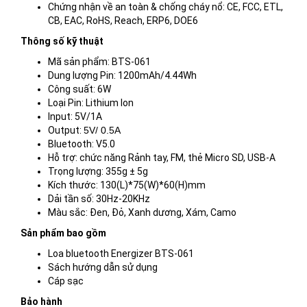
Chứng nhận về an toàn & chống cháy nổ: CE, FCC, ETL,
CB, EAC, RoHS, Reach, ERP6, DOE6
Thông số kỹ thuật
Mã sản phẩm: BTS-061
Dung lượng Pin: 1200mAh/4.44Wh
Công suất: 6W
Loại Pin: Lithium Ion
Input: 5V/1A
Output:
5V/ 0.5A
Bluetooth: V5.0
Hỗ trợ: chức năng Rảnh tay, FM, thẻ Micro SD, USB-A
Trọng lượng: 355g ± 5g
Kích thước: 130(L)*75(W)*60(H)mm
Dải tần số: 30Hz-20KHz
Màu sắc: Đen, Đỏ, Xanh dương, Xám, Camo
Sản phẩm bao gồm
Loa bluetooth Energizer BTS-061
Sách hướng dẫn sử dụng
Cáp sạc
Bảo hành