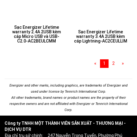
Sạc Energizer Lifetime
warranty 2.4A 2USB kèm
Sạc Energizer Lifetime
cáp Micro USB và USB-
warranty 3.4A 2USB kèm
C2.0-AC2BEULCMM
cáp Lightning-AC2CEULLIM
«
1
2
»
Energizer and other marks, including graphics, are trademarks of Energizer and
used under license by Tennrich International Corp.
All other trademarks, brand names or product names are the property of their
respective owners and are not affiliated with Energizer or Tennrich International
Corp.
Công ty TNHH MỘT THÀNH VIÊN SẢN XUẤT - THƯƠNG MẠI -
DỊCH VỤ DTR
Địa chỉ trụ sở chính: 247 Nguyễn Trọng Tuyển, Phường Phú