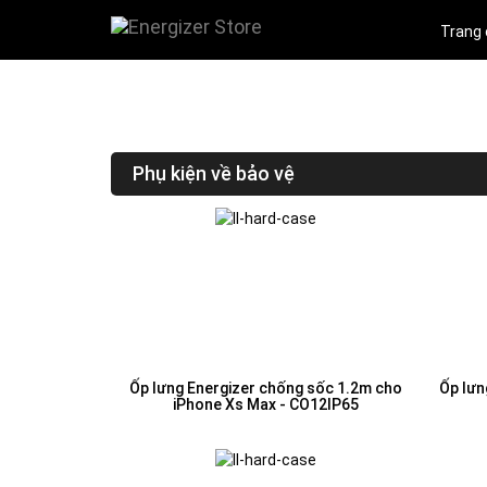
Trang
Phụ kiện về bảo vệ
Ốp lưng Energizer chống sốc 1.2m cho
Ốp lưn
iPhone Xs Max - CO12IP65