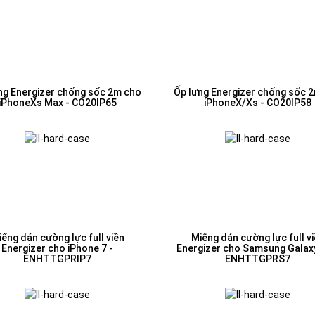
ng Energizer chống sốc 2m cho
Ốp lưng Energizer chống sốc 
iPhoneXs Max - CO20IP65
iPhoneX/Xs - CO20IP58
ếng dán cường lực full viền
Miếng dán cường lực full v
Energizer cho iPhone 7 -
Energizer cho Samsung Galaxy
ENHTTGPRIP7
ENHTTGPRS7