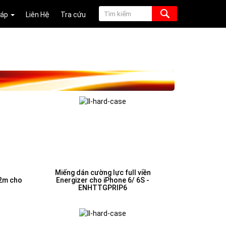
Đáp
Liên Hệ
Tra cứu
Miếng dán cường lực full viền
.2m cho
Energizer cho iPhone 6/ 6S -
ENHTTGPRIP6