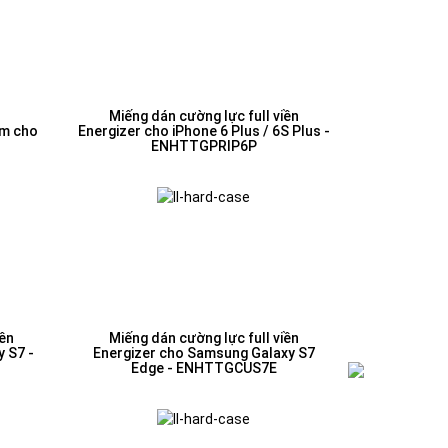
Miếng dán cường lực full viền
2m cho
Energizer cho iPhone 6 Plus / 6S Plus -
ENHTTGPRIP6P
iền
Miếng dán cường lực full viền
 S7 -
Energizer cho Samsung Galaxy S7
Edge - ENHTTGCUS7E