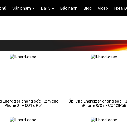
 chủ
Sản phẩm
Đại lý
Bảo hành
Blog
Video
Hỏi & 
g Energizer chống sốc 1.2m cho
Ốp lưng Energizer chống sốc 1
iPhone Xr - CO12IP61
iPhone X/Xs - CO12IP58