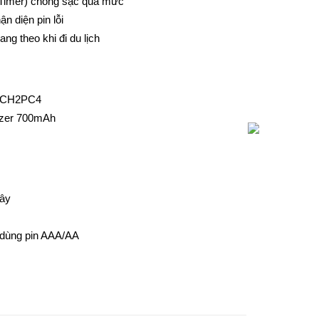
 Timer) chống sạc quá mức
n diện pin lỗi
ang theo khi đi du lịch
r CH2PC4
izer 700mAh
dây
ử dùng pin AAA/AA