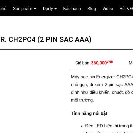
 chủ
Sản phẩm
Đại lý
Bảo hành
Blog
Video
Hỏi & 
R. CH2PC4 (2 PIN SAC AAA)
VNĐ
Giá bán:
360,000
M
Máy sạc pin Energizer CH2PC4 ( 
nhỏ gọn, đi kèm 2 pin sạc AAA
đình như điều khiển, chuột, đồ c
môi trường. 
Tính năng nổi bật
Đèn LED hiển thị trạng t