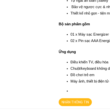
Tự ngắt an toàn (Safety
 Bảo vệ ngược cực & nhậ
Thiết kế nhỏ gọn - tiện m
Bộ sản phẩm gồm
01 x Máy sạc Energize
02 x Pin sạc AAA Energ
Ứng dụng
Điều khiển TV, điều hòa
Chuột/keyboard không 
Đồ chơi trẻ em
Máy ảnh, thiết bị điện t
NHẬN THÔNG TIN