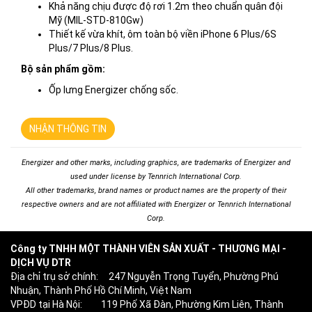
Khả năng chịu được độ rơi 1.2m theo chuẩn quân đội
Mỹ (MIL-STD-810Gw)
Thiết kế vừa khít, ôm toàn bộ viền iPhone 6 Plus/6S
Plus/7 Plus/8 Plus.
Bộ sản phẩm gồm:
Ốp lưng Energizer chống sốc.
NHẬN THÔNG TIN
Energizer and other marks, including graphics, are trademarks of Energizer and
used under license by Tennrich International Corp.
All other trademarks, brand names or product names are the property of their
respective owners and are not affiliated with Energizer or Tennrich International
Corp.
Công ty TNHH MỘT THÀNH VIÊN SẢN XUẤT - THƯƠNG MẠI -
DỊCH VỤ DTR
Địa chỉ trụ sở chính: 247 Nguyễn Trọng Tuyển, Phường Phú
Nhuận, Thành Phố Hồ Chí Minh, Việt Nam
VPĐD tại Hà Nội: 119 Phố Xã Đàn, Phường Kim Liên, Thành