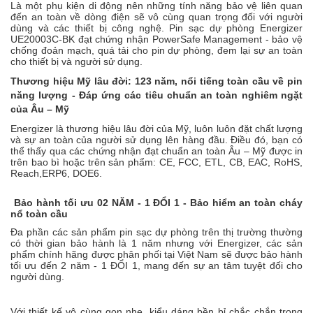
Là một phụ kiện di động nên những tính năng bảo vệ liên quan
đến an toàn về dòng điện sẽ vô cùng quan trọng đối với người
dùng và các thiết bị công nghệ. Pin sạc dự phòng Energizer
UE20003C-BK đạt chứng nhận PowerSafe Management - bảo vệ
chống đoản mạch, quá tải cho pin dự phòng, đem lại sự an toàn
cho thiết bị và người sử dụng.
Thương hiệu Mỹ lâu đời: 123 năm, nổi tiếng toàn cầu về pin
năng lượng - Đáp ứng các tiêu chuẩn an toàn nghiêm ngặt
của Âu – Mỹ
Energizer là thương hiệu lâu đời của Mỹ, luôn luôn đặt chất lượng
và sự an toàn của người sử dụng lên hàng đầu. Điều đó, bạn có
thể thấy qua các chứng nhận đạt chuẩn an toàn Âu – Mỹ được in
trên bao bì hoặc trên sản phẩm: CE, FCC, ETL, CB, EAC, RoHS,
Reach,ERP6, DOE6.
Bảo hành tối ưu 02 NĂM - 1 ĐỔI 1 - Bảo hiểm an toàn cháy
nổ toàn cầu
Đa phần các sản phẩm pin sạc dự phòng trên thị trường thường
có thời gian bảo hành là 1 năm nhưng với Energizer, các sản
phẩm chính hãng được phân phối tại Việt Nam sẽ được bảo hành
tối ưu đến 2 năm - 1 ĐỔI 1, mang đến sự an tâm tuyệt đối cho
người dùng.
Với thiết kế vô cùng gọn nhẹ, kiểu dáng bền bỉ chắc chắn trong