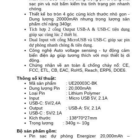
sạc pin và nút bấm kiểm tra tình trạng pin nhanh
chóng.
Thiết kế bo tròn 4 góc cùng kích thước nhỏ gọn -
Dung lượng 20000mAh nhưng trọng lượng sản
phẩm chỉ nặng 340gr.
Tích hợp 2 cổng Output USB-A & USB-C tiện dụng
giúp sạc cùng lúc 2 thiết bị.
Dual Input với cổng MicroUSB và USB-C giúp sạc pin
dự phòng nhanh chóng & tiện dụng.
Công nghệ Auto voltage sensing - tự động cảm
biến điện áp giúp tương thích với mọi thiết bị di
động.
Chứng nhận về an toàn & chống cháy nổ: CE,
FCC, ETL, CB, EAC, RoHS, Reach, ERP6, DOE6.
Thông số kĩ thuật:
Mã sản phẩm : UE20003C-BK
Dung lượng Pin : 20,000mAh
Loại Pin : Lithium Polymer
Input : Micro USB 5V, 2.1A
USB-C: 5V/2,4A
Output : USB-A: 5V, 2.1A
USB-C : 5V/2.1A
Kích thước : 138*70*27mm
Trọng lượng
: 340g +- 10g
Bộ sản phẩm gồm:
Pin sạc dự phòng Energizer 20,000mAh –