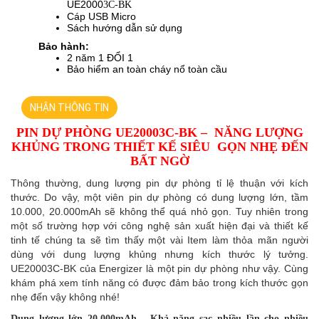
UE2000
3
C-BK
Cáp USB Micro
Sách hướng dẫn sử dụng
Bảo hành:
2 năm 1 ĐỔI 1
Bảo hiểm an toàn cháy nổ toàn cầu
NHẬN THÔNG TIN
PIN DỰ PHÒNG UE20003C-BK –
NĂNG LƯỢNG
KHỦNG TRONG THIẾT KẾ SIÊU
GỌN NHẸ ĐẾN
BẤT NGỜ
Thông thường, dung lượng pin dự phòng tỉ lệ thuận với kích
thước. Do vậy, một viên pin dự phòng có dung lượng lớn, tầm
10.000, 20.000mAh sẽ không thể quá nhỏ gọn. Tuy nhiên trong
một số trường hợp với công nghệ sản xuất hiện đại và thiết kế
tinh tế chúng ta sẽ tìm thấy một vài Item làm thỏa mãn người
dùng với dung lượng khủng nhưng kích thước lý tưởng.
UE20003C-BK của Energizer là một pin dự phòng như vậy. Cùng
khám phá xem tính năng có được đảm bảo trong kích thước gọn
nhẹ đến vậy không nhé!
Dung lượng lớn 20.000mAh - Khả năng sạc nhiều lần cho nhiều