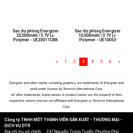
Sạc dự phòng Energizer
Sạc dự phòng Energizer
20,000mAh /3.7V Li-
10,000mAh /3.7V Li-
Polymer - UE20011CBK
Polymer - UE10053
«
1
2
3
4
5
6
»
Energizer and other marks, including graphics, are trademarks of Energizer and
used under license by Tennrich International Corp.
All other trademarks, brand names or product names are the property of their
respective owners and are not affiliated with Energizer or Tennrich International
Corp.
Công ty TNHH MỘT THÀNH VIÊN SẢN XUẤT - THƯƠNG MẠI -
DỊCH VỤ DTR
Địa chỉ trụ sở chính: 247 Nguyễn Trọng Tuyển, Phường Phú