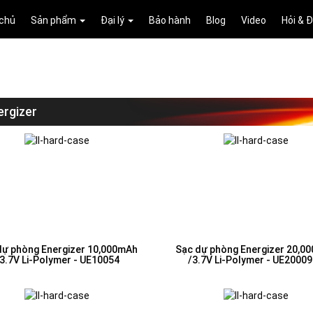
 chủ
Sản phẩm
Đại lý
Bảo hành
Blog
Video
Hỏi & 
ergizer
dự phòng Energizer 10,000mAh
Sạc dự phòng Energizer 20,0
3.7V Li-Polymer - UE10054
/3.7V Li-Polymer - UE2000