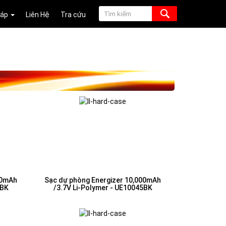
Đáp
Liên Hệ
Tra cứu
00mAh
Sạc dự phòng Energizer 10,000mAh
9BK
/3.7V Li-Polymer - UE10045BK